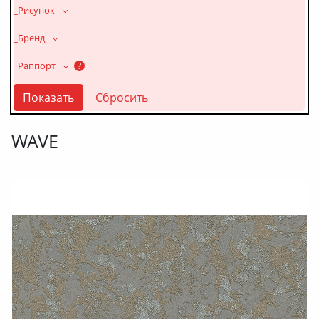
_Рисунок
_Бренд
_Раппорт
?
WAVE