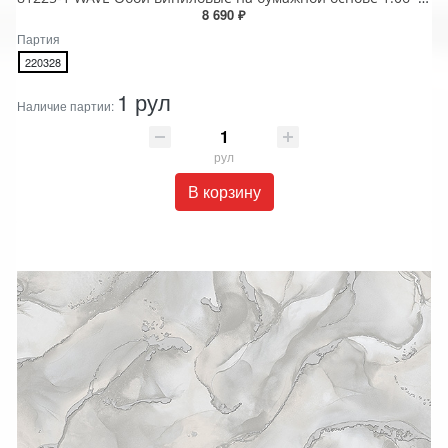
8 690 ₽
Партия
220328
1 рул
Наличие партии:
рул
В корзину