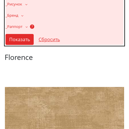
_Рисунок
_Бренд
_Раппорт
?
Florence