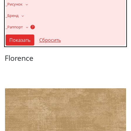
_Рисунок
_Бренд
_Раппорт
?
Florence