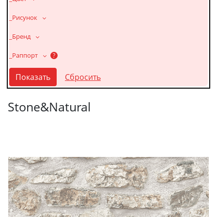
_Рисунок
_Бренд
_Раппорт
?
Stone&Natural