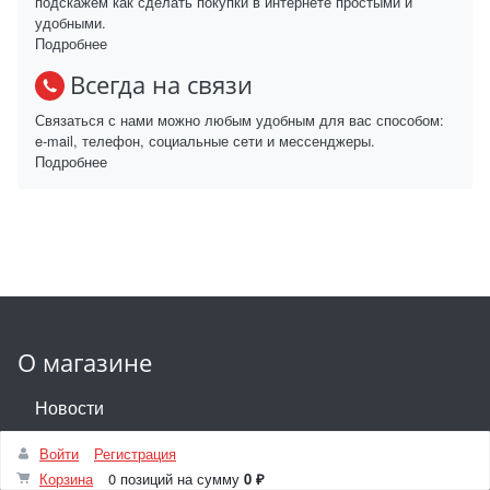
подскажем как сделать покупки в интернете простыми и
удобными.
Подробнее
Всегда на связи
Связаться с нами можно любым удобным для вас способом:
e-mail, телефон, социальные сети и мессенджеры.
Подробнее
О магазине
Новости
Как купить
Войти
Регистрация
Корзина
0 позиций
на сумму
0 ₽