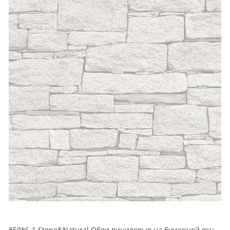
85086-1 Stone&Natural Обои виниловые на бумажной основе 1.06*15.5