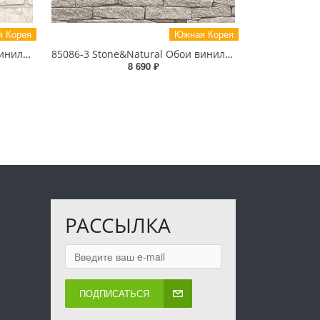
 Корея
Южная Корея
85089-2 Stone&Natural Обои виниловые на бумажной основе 1.06*15.5
85086-3 Stone&Natural Обои виниловые на бумажной основе 1.06*15.5
8 690 ₽
РАССЫЛКА
ПОДПИСАТЬСЯ