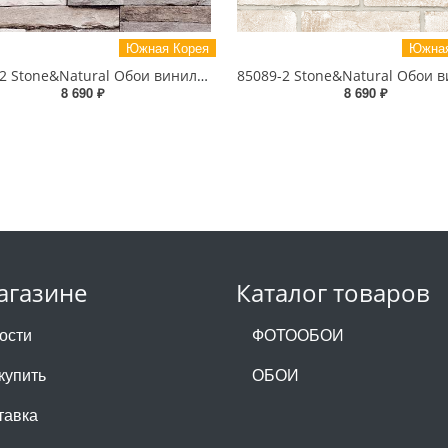
Южная Корея
Южная
85024-2 Stone&Natural Обои виниловые на бумажной основе 1.06*15.5
8 690 ₽
8 690 ₽
агазине
Каталог товаров
ости
ФОТООБОИ
купить
ОБОИ
тавка