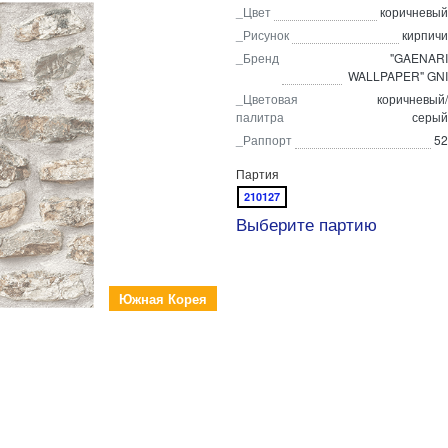
_Цвет
коричневый
_Рисунок
кирпичи
_Бренд
"GAENARI
WALLPAPER" GNI
_Цветовая
коричневый/
палитра
серый
_Раппорт
52
Партия
210127
Выберите партию
Южная Корея