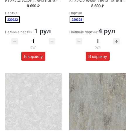
81237-4 WAVE Обои виниловые на бумажной основе 1.06*15.5
81225-2 WAVE Обои виниловые на бумажной основе 1.06*15.5
8 690 ₽
8 690 ₽
Партия
Партия
220922
220328
1 рул
4 рул
Наличие партии:
Наличие партии:
рул
рул
В корзину
В корзину