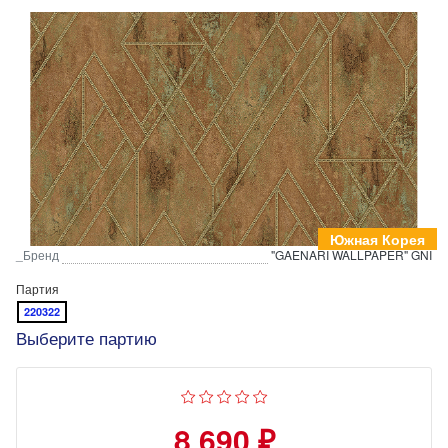
Южная Корея
_Бренд
"GAENARI WALLPAPER" GNI
Партия
220322
Выберите партию
8 690 ₽