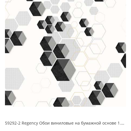
59292-2 Regency Обои виниловые на бумажной основе 1.06*15.5