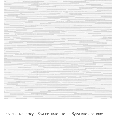
59291-1 Regency Обои виниловые на бумажной основе 1.06*15.5