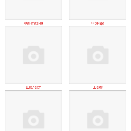
Фантазия
Фрида
Шелест
Шёлк