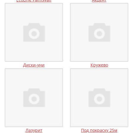
Диски-уни
Кружево
Лазурит
Под покраску 25м