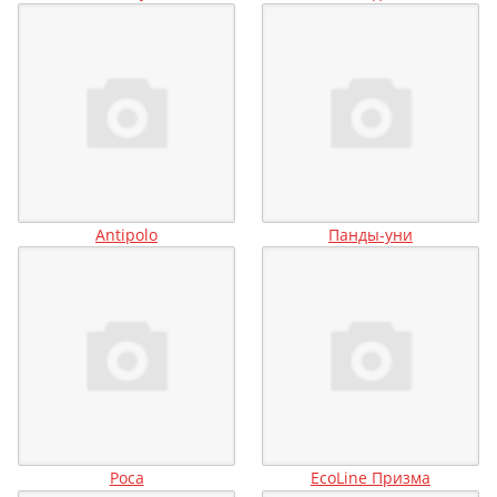
Antipolo
Панды-уни
Роса
EcoLine Призма