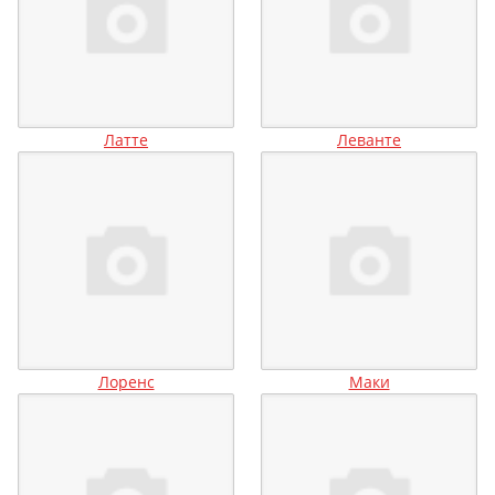
Латте
Леванте
Лоренс
Маки