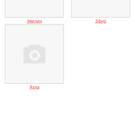
Эвелин
Эфир
Ялла