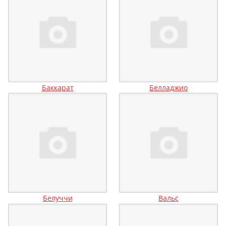
Баккарат
Белладжио
Белуччи
Вальс