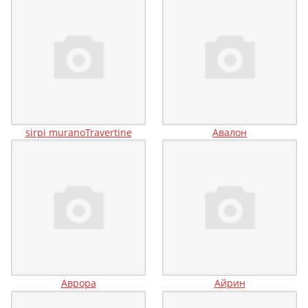
sirpi muranoTravertine
Авалон
Аврора
Айрин