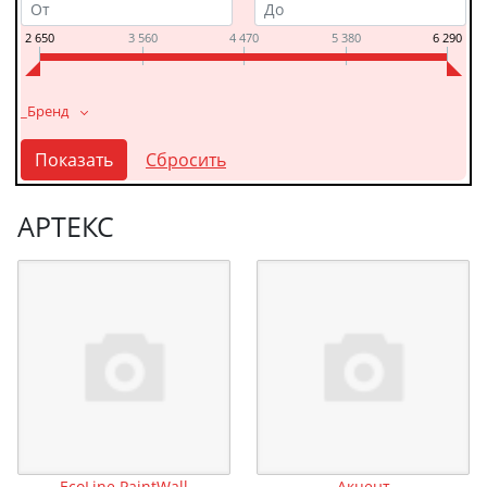
2 650
3 560
4 470
5 380
6 290
_Бренд
АРТЕКС
EcoLine PaintWall
Акцент