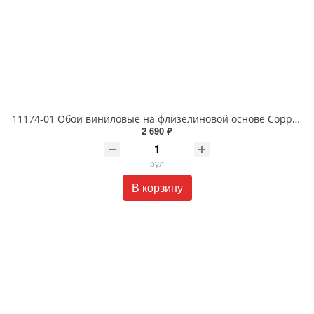
11174-01 Обои виниловые на флизелиновой основе Сорренто1.06 X 10м
2 690 ₽
рул
В корзину