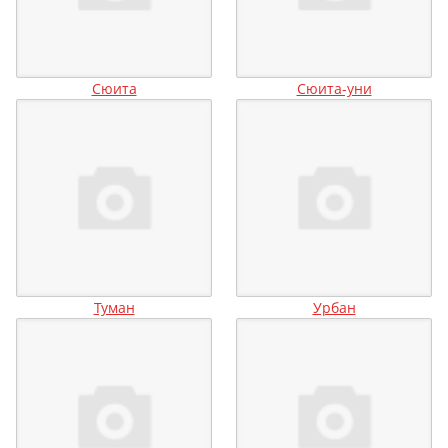
Сюита
Сюита-уни
Туман
Урбан