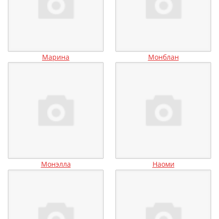
Марина
Монблан
Монэлла
Наоми