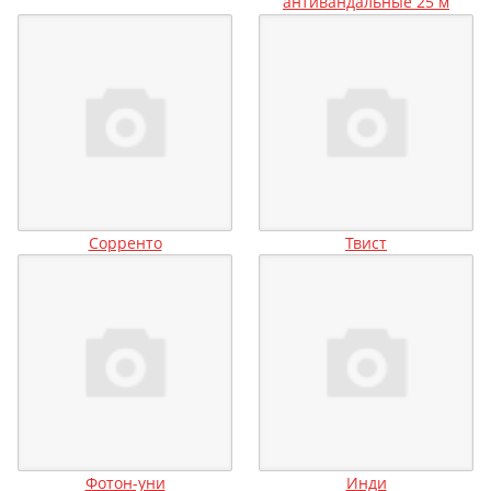
антивандальные 25 м
Сорренто
Твист
Фотон-уни
Инди