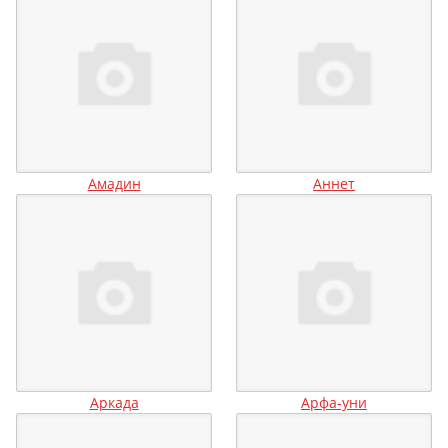
Амадин
Аннет
Аркада
Арфа-уни