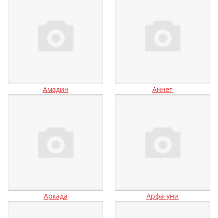
Амадин
Аннет
Аркада
Арфа-уни