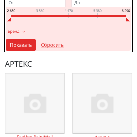
2 650
3 560
4 470
5 380
6 290
_Бренд
АРТЕКС
EcoLine PaintWall
Акцент