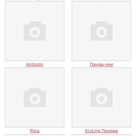
Antipolo
Панды-уни
Роса
EcoLine Призма