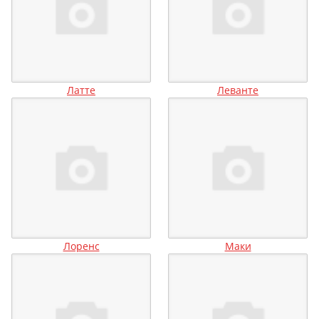
Латте
Леванте
Лоренс
Маки