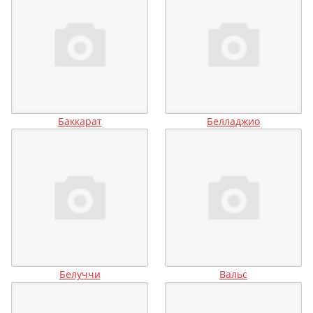
Баккарат
Белладжио
Белуччи
Вальс