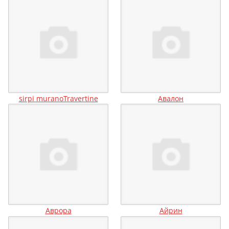
sirpi muranoTravertine
Авалон
Аврора
Айрин