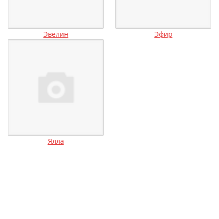
Эвелин
Эфир
Ялла