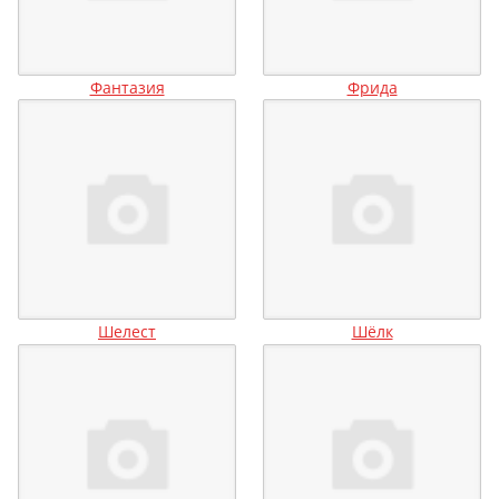
Фантазия
Фрида
Шелест
Шёлк