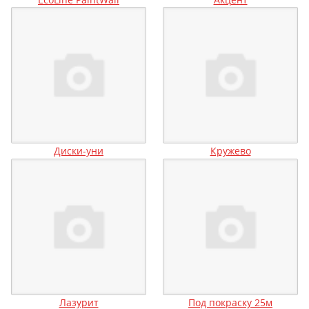
Диски-уни
Кружево
Лазурит
Под покраску 25м