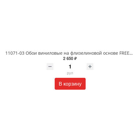
11071-03 Обои виниловые на флизелиновой основе FREEDOM Габриэльl 1.06 X 10 м
2 650 ₽
рул
В корзину