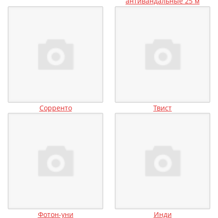
антивандальные 25 м
Сорренто
Твист
Фотон-уни
Инди