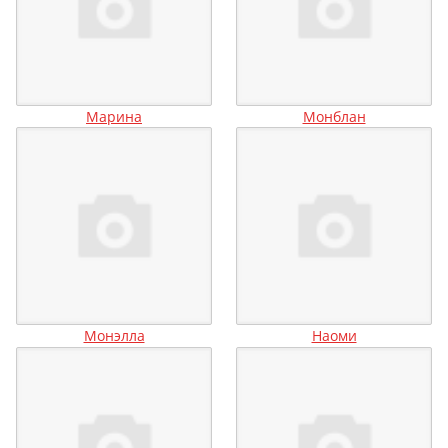
Марина
Монблан
Монэлла
Наоми