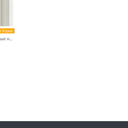
 Корея
88614-2 MOTIVE Обои виниловые на бумажной основе 1.06*15.6