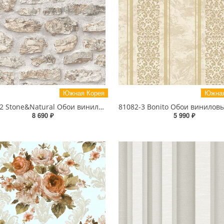
Южная Корея
Южная
85088-2 Stone&Natural Обои виниловые на бумажной основе 1.06*15.5
8 690 ₽
5 990 ₽