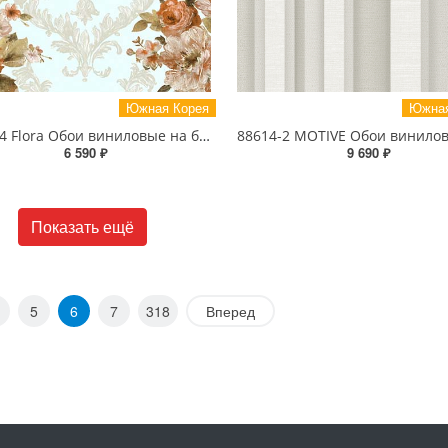
Южная Корея
Южная
82031-4 Flora Обои виниловые на бумажной основе 1.06*15.6
6 590 ₽
9 690 ₽
Показать ещё
5
6
7
318
Вперед