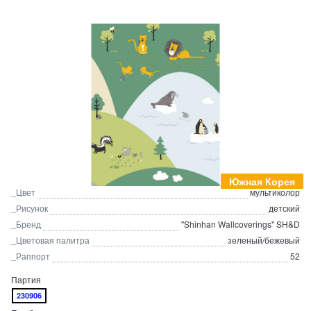
Южная Корея
_Цвет
мультиколор
_Рисунок
детский
_Бренд
"Shinhan Wallcoverings" SH&D
_Цветовая палитра
зеленый/бежевый
_Раппорт
52
Партия
230906