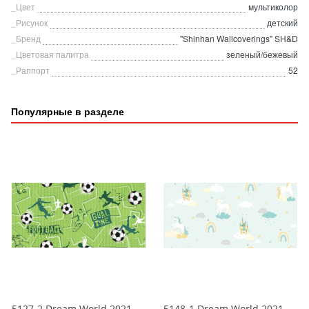
_Цвет
мультиколор
_Рисунок
детский
_Бренд
"Shinhan Wallcoverings" SH&D
_Цветовая палитра
зеленый/бежевый
_Раппорт
52
Популярные в разделе