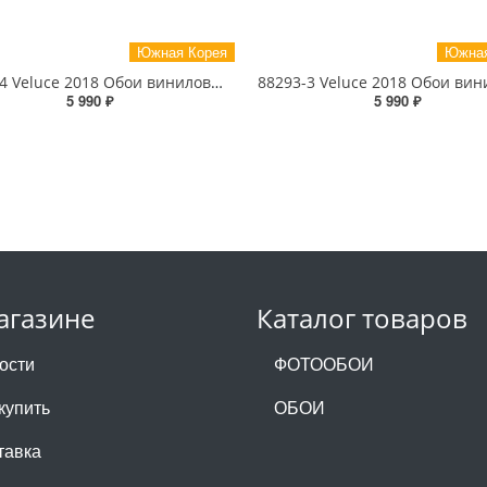
Южная Корея
Южная
88278-4 Veluce 2018 Обои виниловые на бумажной основе 1.06*15.6
5 990 ₽
5 990 ₽
агазине
Каталог товаров
ости
ФОТООБОИ
купить
ОБОИ
тавка