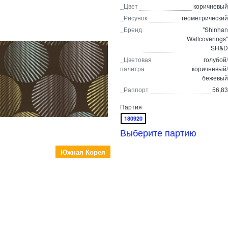
_Цвет
коричневый
_Рисунок
геометрический
_Бренд
"Shinhan
Wallcoverings"
SH&D
_Цветовая
голубой/
палитра
коричневый/
бежевый
_Раппорт
56,83
Партия
180920
Выберите партию
Южная Корея