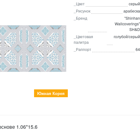
_Цвет
серый
_Рисунок
арабеска
_Бренд
"Shinhan
Wallcoverings"
SH&D
_Цветовая
голубой/серый
палитра
_Раппорт
64
Южная Корея
снове 1.06*15.6