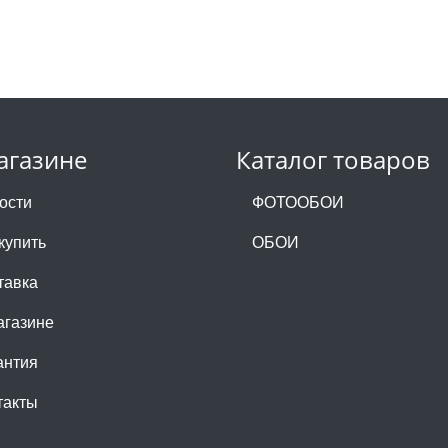
агазине
Каталог товаров
ости
ФОТООБОИ
купить
ОБОИ
тавка
агазине
антия
такты