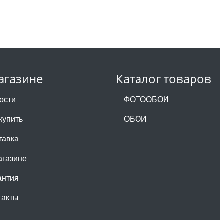
агазине
Каталог товаров
ости
ФОТООБОИ
купить
ОБОИ
тавка
агазине
антия
такты