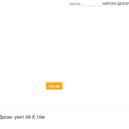
_Бренд
АВРОРА-ДЕКОР
Китай
иски- уни1.06 X 10м