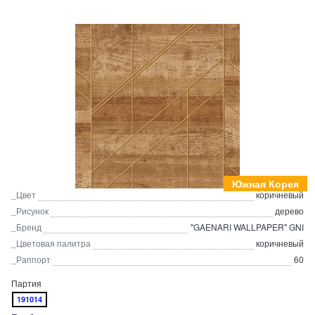
Южная Корея
_Цвет
коричневый
_Рисунок
дерево
_Бренд
"GAENARI WALLPAPER" GNI
_Цветовая палитра
коричневый
_Раппорт
60
Партия
191014