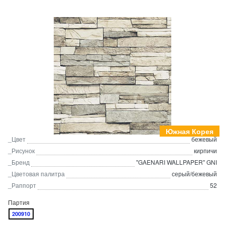
Южная Корея
_Цвет
бежевый
_Рисунок
кирпичи
_Бренд
"GAENARI WALLPAPER" GNI
_Цветовая палитра
серый/бежевый
_Раппорт
52
Партия
200910