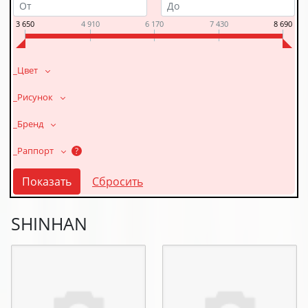
3 650
4 910
6 170
7 430
8 690
_Цвет
_Рисунок
_Бренд
_Раппорт
?
SHINHAN