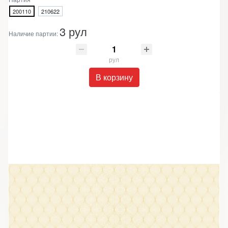
200110
210622
3 рул
Наличие партии:
рул
В корзину