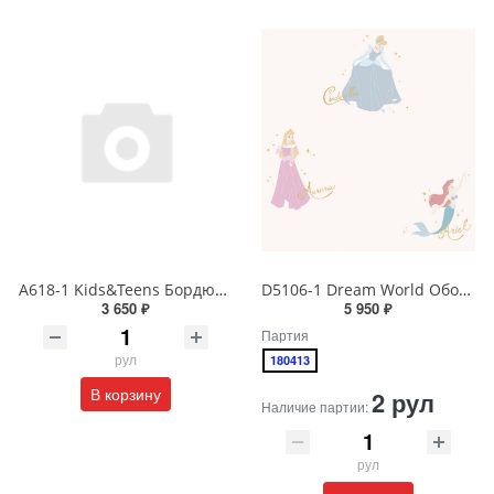
A618-1 Kids&Teens Бордюр виниловый на бумажной основе 1,06*10
D5106-1 Dream World Обои виниловые на бумажной основе 1.06*15.6
3 650 ₽
5 950 ₽
Партия
рул
180413
В корзину
2 рул
Наличие партии:
рул