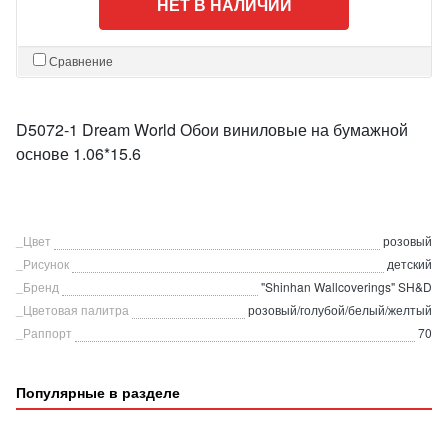
НЕТ В НАЛИЧИИ
Сравнение
D5072-1 Dream World Обои виниловые на бумажной
основе 1.06*15.6
_Цвет
розовый
_Рисунок
детский
_Бренд
"Shinhan Wallcoverings" SH&D
_Цветовая палитра
розовый/голубой/белый/желтый
_Раппорт
70
Популярные в разделе