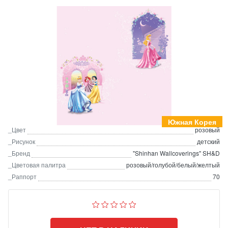
Южная Корея
_Цвет
розовый
_Рисунок
детский
_Бренд
"Shinhan Wallcoverings" SH&D
_Цветовая палитра
розовый/голубой/белый/желтый
_Раппорт
70