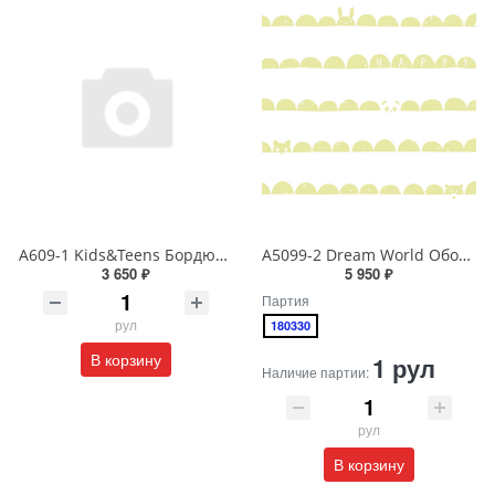
A609-1 Kids&Teens Бордюр виниловый на бумажной основе 1,06*10
A5099-2 Dream World Обои виниловые на бумажной основе 1.06*15.6
3 650 ₽
5 950 ₽
Партия
рул
180330
В корзину
1 рул
Наличие партии:
рул
В корзину