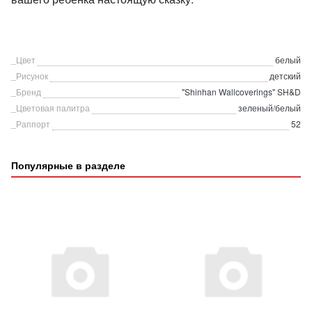
_Цвет
белый
_Рисунок
детский
_Бренд
"Shinhan Wallcoverings" SH&D
_Цветовая палитра
зеленый/белый
_Раппорт
52
Популярные в разделе