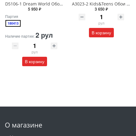
D5106-1 Dream World Обои виниловые на бумажной основе 1.06*15.6
A3023-2 Kids&Teens Обои DUPLEX (бумажные) 0.93*17.75
5 950 ₽
3 650 ₽
Партия
рул
180413
В корзину
2 рул
Наличие партии:
рул
В корзину
О магазине