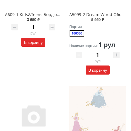
A609-1 Kids&Teens Бордюр виниловый на бумажной основе 1,06*10
A5099-2 Dream World Обои виниловые на бумажной основе 1.06*15.6
3 650 ₽
5 950 ₽
Партия
рул
180330
В корзину
1 рул
Наличие партии:
рул
В корзину