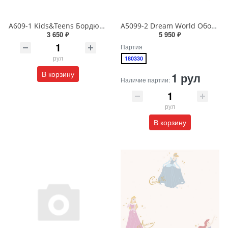
A609-1 Kids&Teens Бордюр виниловый на бумажной основе 1,06*10
A5099-2 Dream World Обои виниловые на бумажной основе 1.06*15.6
3 650 ₽
5 950 ₽
Партия
рул
180330
В корзину
1 рул
Наличие партии:
рул
В корзину