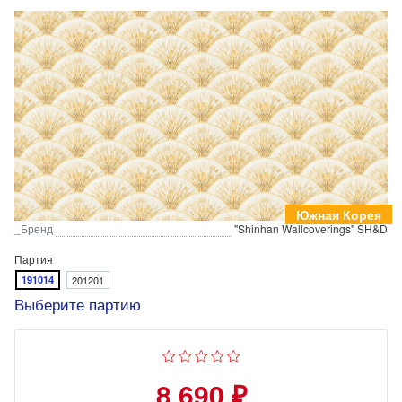
Южная Корея
_Бренд
"Shinhan Wallcoverings" SH&D
Партия
191014
201201
Выберите партию
8 690 ₽