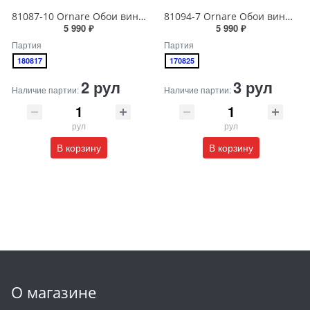
81087-10 Ornare Обои виниловые на бумажной основе 1.06*15.5
81094-7 Ornare Обои виниловые на бумажной основе 1.06*15.5
5 990 ₽
5 990 ₽
Партия
Партия
180817
170825
2 рул
3 рул
Наличие партии:
Наличие партии:
рул
рул
В корзину
В корзину
О магазине