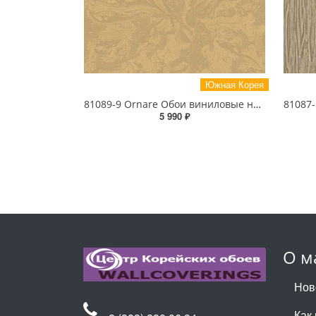
Южная Корея
81089-9 Ornare Обои виниловые на бумажной основе 1.06*15.5
5 990 ₽
О м
Нов
Как 