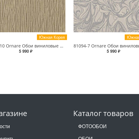
Южная Корея
Южная
81087-10 Ornare Обои виниловые на бумажной основе 1.06*15.5
5 990 ₽
5 990 ₽
агазине
Каталог товаров
ости
ФОТООБОИ
купить
ОБОИ