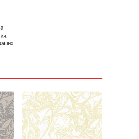
ой
ия.
 ваших