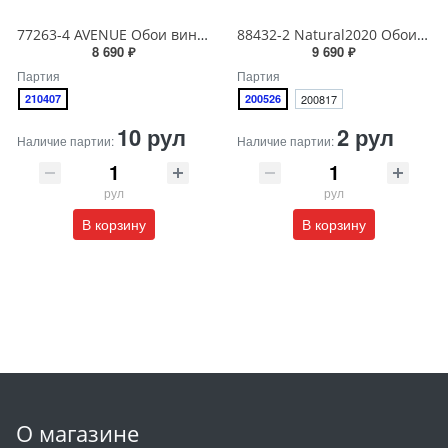
77263-4 AVENUE Обои виниловые на бумажной основе 1.06*15.5
88432-2 Natural2020 Обои виниловые на бумажной основе 1.06*15.6
8 690 ₽
9 690 ₽
Партия
Партия
210407
200526
200817
10 рул
2 рул
Наличие партии:
Наличие партии:
рул
рул
В корзину
В корзину
О магазине