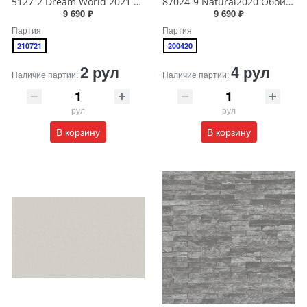
5127-2 Dream World 2021 Обои виниловые на бумажной основе 1.06*15.6
87024-9 Natural2020 Обои виниловые на бумажной основе 1.06*15.6
9 690 ₽
9 690 ₽
Партия
Партия
210721
200420
2 рул
4 рул
Наличие партии:
Наличие партии:
рул
рул
В корзину
В корзину