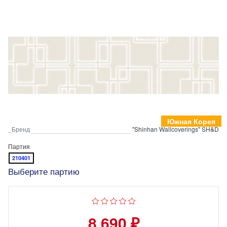
Южная Корея
_Бренд
"Shinhan Wallcoverings" SH&D
Партия
210401
Выберите партию
8 690 ₽