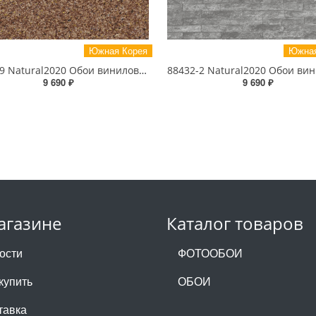
Южная Корея
Южная
87024-9 Natural2020 Обои виниловые на бумажной основе 1.06*15.6
9 690 ₽
9 690 ₽
агазине
Каталог товаров
ости
ФОТООБОИ
купить
ОБОИ
тавка