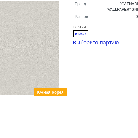
_Бренд
"GAENARI
WALLPAPER" GNI
_Раппорт
0
Партия
210407
Выберите партию
Южная Корея