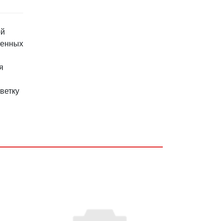
ой
менных
я
ветку