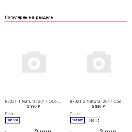
Популярные в разделе
87031-1 Natural 2017 Обои виниловые на бумажной основе 1.06*15.6
87021-2 Natural 2017 Обои виниловые на бумажной основе 1.06*15.6
5 990 ₽
5 990 ₽
Партия
Партия
161006
161102
180115
2 рул
2 рул
Наличие партии:
Наличие партии: