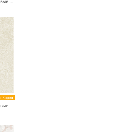
81127-6 MIXTURE Обои виниловые на бумажной основе 1.06*15.5
 Корея
81115-3 MIXTURE Обои виниловые на бумажной основе 1.06*15.5