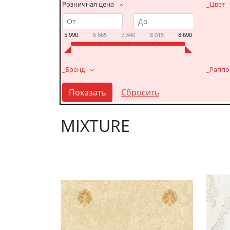
Розничная цена
_Цвет
5 990
6 665
7 340
8 015
8 690
_Бренд
_Раппо
MIXTURE