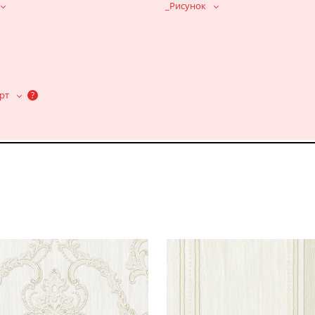
_Рисунок
рт
?