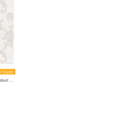
 Корея
81126-1 MIXTURE Обои виниловые на бумажной основе 1.06*15.5