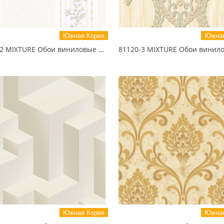
Южная Корея
Южная
81122-2 MIXTURE Обои виниловые на бумажной основе 1.06*15.5
Южная Корея
Южная