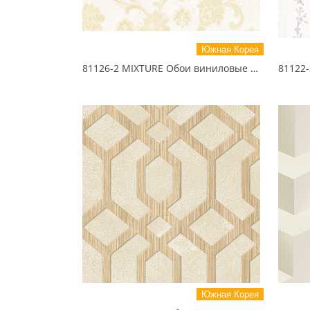
Южная Корея
81126-2 MIXTURE Обои виниловые на бумажной основе 1.06*15.5
Южная Корея