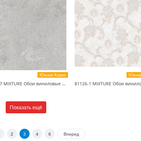
Южная Корея
Южная
81115-7 MIXTURE Обои виниловые на бумажной основе 1.06*15.5
Показать ещё
1
2
3
4
6
Вперед