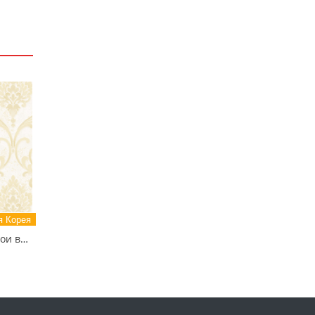
 Корея
81127-2 MIXTURE Обои виниловые на бумажной основе 1.06*15.5