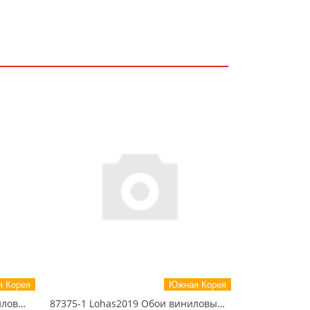
 Корея
Южная Корея
87420-5 LOHAS2020 Обои виниловые на бумажной основе 1.06*15.5
87375-1 Lohas2019 Обои виниловые на бумажной основе 1.06*15.5