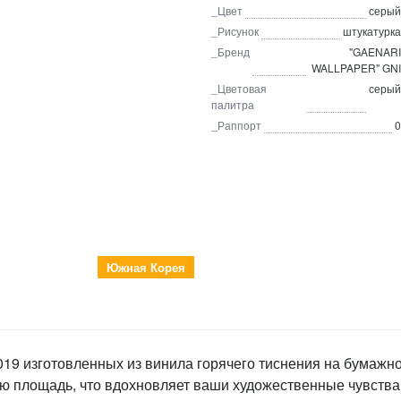
_Цвет
серый
_Рисунок
штукатурка
_Бренд
"GAENARI
WALLPAPER" GNI
_Цветовая
серый
палитра
_Раппорт
0
Южная Корея
19 изготовленных из винила горячего тиснения на бумажн
ю площадь, что вдохновляет ваши художественные чувства