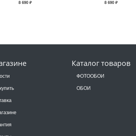
8 690 ₽
8 690 ₽
агазине
Каталог товаров
ости
ФОТООБОИ
купить
ОБОИ
тавка
агазине
антия