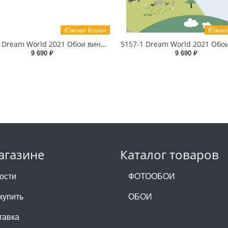
Южная Корея
Южная
5148-1 Dream World 2021 Обои виниловые на бумажной основе 1.06*15.6
9 690 ₽
9 690 ₽
агазине
Каталог товаров
ости
ФОТООБОИ
купить
ОБОИ
тавка