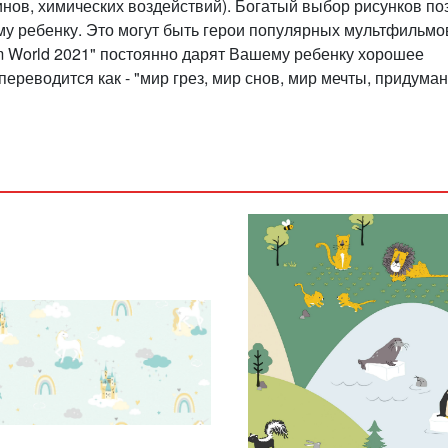
инов, химических воздействий). Богатый выбор рисунков по
у ребенку. Это могут быть герои популярных мультфильмов
m World 2021" постоянно дарят Вашему ребенку хорошее
переводится как - "мир грез, мир снов, мир мечты, придума