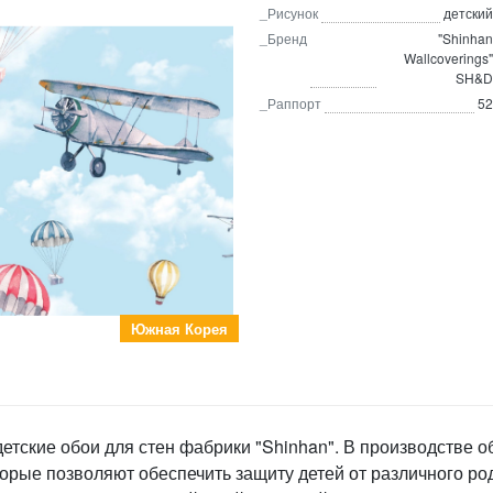
_Рисунок
детский
_Бренд
"Shinhan
Wallcoverings"
SH&D
_Раппорт
52
Южная Корея
етские обои для стен фабрики "Shinhan". В производстве о
орые позволяют обеспечить защиту детей от различного ро