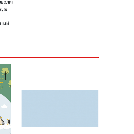
зволит
, а
нный