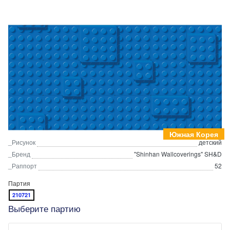
Южная Корея
_Рисунок
детский
_Бренд
"Shinhan Wallcoverings" SH&D
_Раппорт
52
Партия
210721
Выберите партию