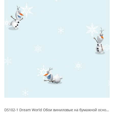
D5102-1 Dream World Обои виниловые на бумажной основе 1.06*15.6