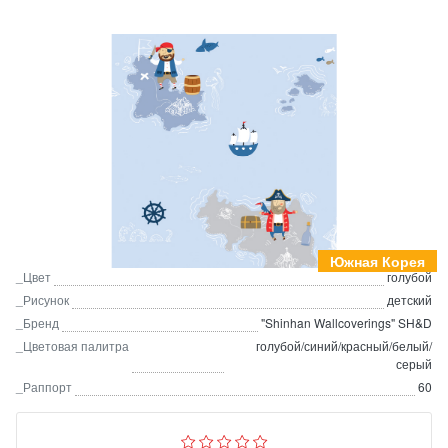
Южная Корея
_Цвет
голубой
_Рисунок
детский
_Бренд
"Shinhan Wallcoverings" SH&D
_Цветовая палитра
голубой/синий/красный/белый/
серый
_Раппорт
60