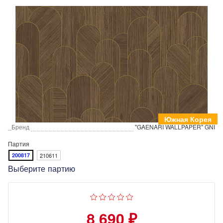
Южная Корея
_Бренд
"GAENARI WALLPAPER" GNI
Партия
200817
210611
Выберите партию
8 690 ₽