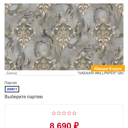
Южная Корея
_Бренд
"GAENARI WALLPAPER" GNI
Партия
200811
Выберите партию
8 690 ₽