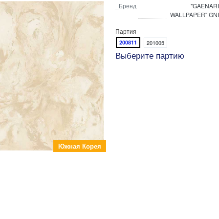
_Бренд
"GAENARI
WALLPAPER" GNI
Партия
200811
201005
Выберите партию
Южная Корея