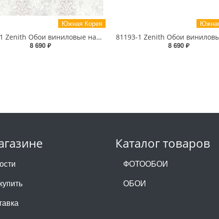
Южная Корея
Южная
81199-1 Zenith Обои виниловые на бумажной основе 1.06*15.5
8 690 ₽
8 690 ₽
агазине
Каталог товаров
ости
ФОТООБОИ
купить
ОБОИ
тавка