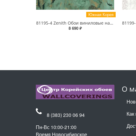
Южная Корея
81195-4 Zenith Обои виниловые на бумажной основе 1.06*15.5
8 690 ₽
О м
Нов
Как 
8 (383) 230 06 94
Дос
Пн-Вс 10:00-21:00
Время Новосибирское