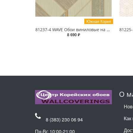
Южная Корея
81237-4 WAVE Обои виниловые на бумажной основе 1.06*15.5
8 690 ₽
О м
Нов
Как 
8 (383) 230 06 94
Дос
Пн-Вс 10:00-21:00