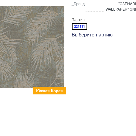
_Бренд
"GAENARI
WALLPAPER" GNI
Партия
221111
Выберите партию
Южная Корея