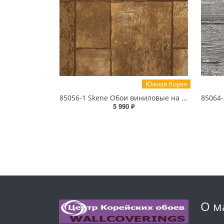
Южная Корея
85056-1 Skene Обои виниловые на бумажной основе 1.06*15.5
5 990 ₽
О м