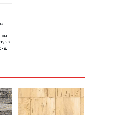
из
ктом
тур в
она,