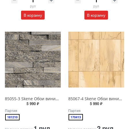
рул
рул
В корзину
В корзину
85055-3 Skene Обои виниловые на бумажной основе 1.06*15.5
85067-4 Skene Обои виниловые на бумажной основе 1.06*15.5
5 990 ₽
5 990 ₽
Партия
Партия
181210
170413
1 рул
2 рул