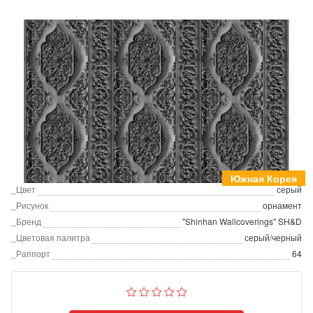
Южная Корея
_Цвет
серый
_Рисунок
орнамент
_Бренд
"Shinhan Wallcoverings" SH&D
_Цветовая палитра
серый/черный
_Раппорт
64