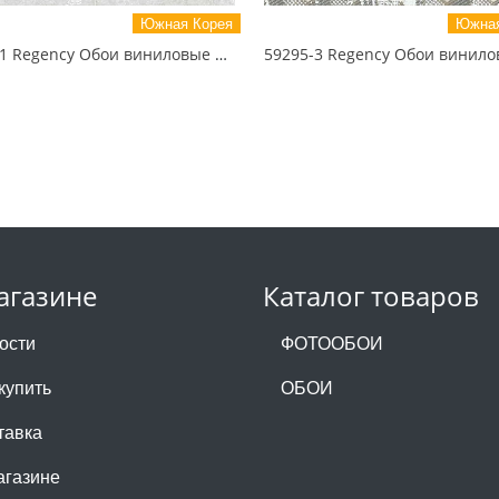
Южная Корея
Южная
59181-1 Regency Обои виниловые на бумажной основе 1.06*15.5
агазине
Каталог товаров
ости
ФОТООБОИ
купить
ОБОИ
тавка
агазине