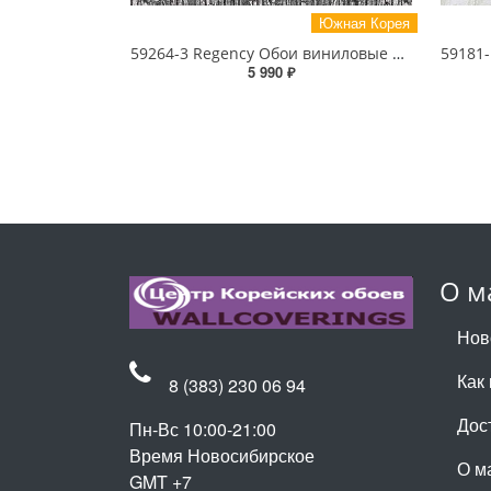
Южная Корея
59264-3 Regency Обои виниловые на бумажной основе 1.06*15.5
5 990 ₽
О м
Нов
Как 
8 (383) 230 06 94
Дос
Пн-Вс 10:00-21:00
Время Новосибирское
О м
GMT +7