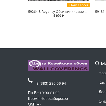
Южная Корея
59264-3 Regency Обои виниловые на бумажной основе 1.06*15.5
5 990 ₽
О м
Нов
Как 
8 (383) 230 06 94
Дос
Пн-Вс 10:00-21:00
Время Новосибирское
О м
GMT +7