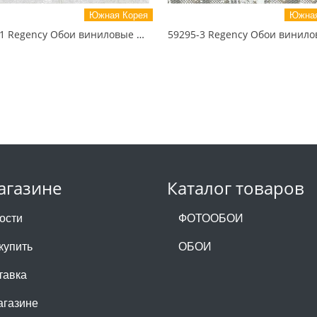
Южная Корея
Южная
59181-1 Regency Обои виниловые на бумажной основе 1.06*15.5
агазине
Каталог товаров
ости
ФОТООБОИ
купить
ОБОИ
тавка
агазине