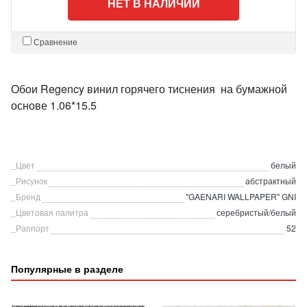
НЕТ В НАЛИЧИИ
Сравнение
Обои Regency винил горячего тиснения на бумажной
основе 1.06*15.5
_Цвет
белый
_Рисунок
абстрактный
_Бренд
"GAENARI WALLPAPER" GNI
_Цветовая палитра
серебристый/белый
_Раппорт
52
Популярные в разделе