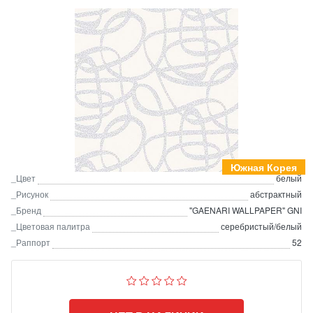
Южная Корея
_Цвет
белый
_Рисунок
абстрактный
_Бренд
"GAENARI WALLPAPER" GNI
_Цветовая палитра
серебристый/белый
_Раппорт
52