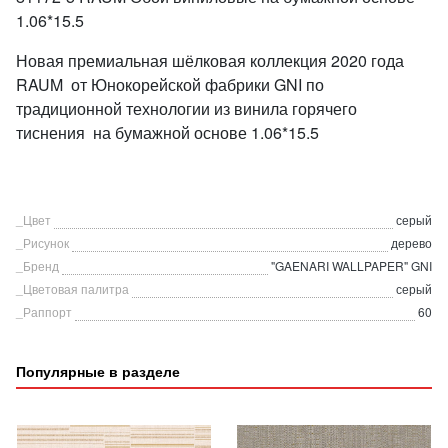
1.06*15.5
Новая премиальная шёлковая коллекция 2020 года
RAUM от Юнокорейской фабрики GNI по
традиционной технологии из винила горячего
тиснения на бумажной основе 1.06*15.5
_Цвет
серый
_Рисунок
дерево
_Бренд
"GAENARI WALLPAPER" GNI
_Цветовая палитра
серый
_Раппорт
60
Популярные в разделе