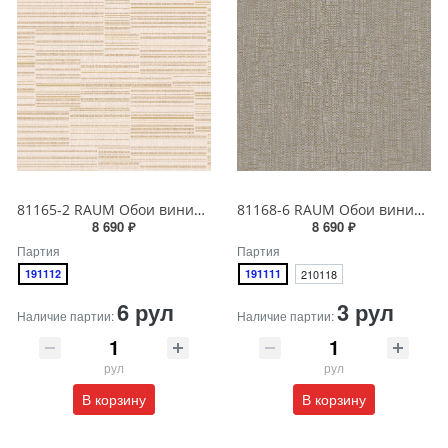
81165-2 RAUM Обои виниловые на бумажной основе 1.06*15.5
81168-6 RAUM Обои виниловые на бумажной основе 1.06*15.5
8 690 ₽
8 690 ₽
Партия
Партия
191112
191111
210118
6 рул
3 рул
Наличие партии:
Наличие партии:
рул
рул
В корзину
В корзину