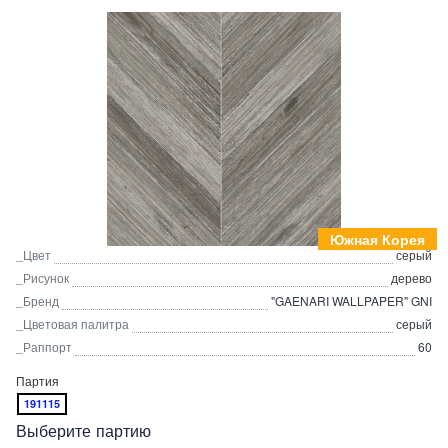
Южная Корея
_Цвет
серый
_Рисунок
дерево
_Бренд
"GAENARI WALLPAPER" GNI
_Цветовая палитра
серый
_Раппорт
60
Партия
191115
Выберите партию