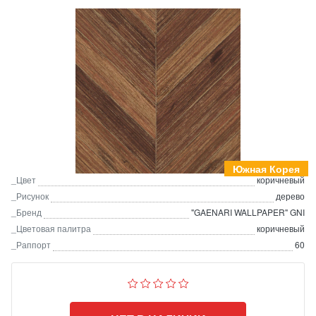
Южная Корея
_Цвет
коричневый
_Рисунок
дерево
_Бренд
"GAENARI WALLPAPER" GNI
_Цветовая палитра
коричневый
_Раппорт
60