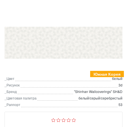
Южная Корея
_Цвет
белый
_Рисунок
3d
_Бренд
"Shinhan Wallcoverings" SH&D
_Цветовая палитра
белый/серый/серебристый
_Раппорт
53