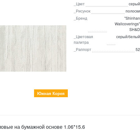
_Цвет
серый
_Рисунок
полоски
_Бренд
"Shinhan
Wallcoverings"
SH&D
_Цветовая
серый/белый
палитра
_Раппорт
52
Южная Корея
ловые на бумажной основе 1.06*15.6