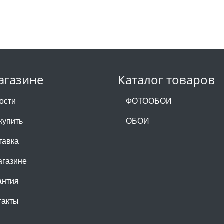
агазине
Каталог товаров
ости
ФОТООБОИ
купить
ОБОИ
тавка
агазине
антия
такты