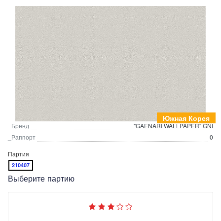
Южная Корея
_Бренд
"GAENARI WALLPAPER" GNI
_Раппорт
0
Партия
210407
Выберите партию