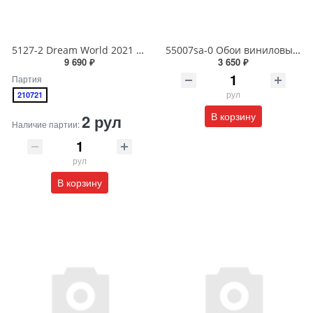
5127-2 Dream World 2021 Обои виниловые на бумажной основе 1.06*15.6
55007sa-0 Обои виниловые на флизелиновой основе под покраску антивандальные 1.06 X 25 м
9 690 ₽
3 650 ₽
Партия
рул
210721
В корзину
2 рул
Наличие партии:
рул
В корзину