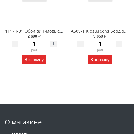
11174-01 Обои виниловые на флизелиновой основе Сорренто1.06 X 10м
A609-1 Kids&Teens Бордюр виниловый на бумажной основе 1,06*10
2 690 ₽
3 650 ₽
рул
рул
В корзину
В корзину
О магазине