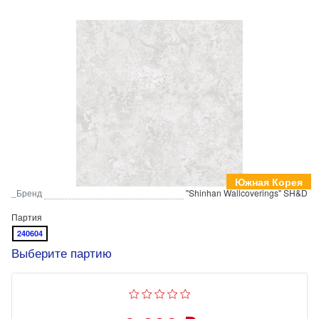
Южная Корея
_Бренд
"Shinhan Wallcoverings" SH&D
Партия
240604
Выберите партию