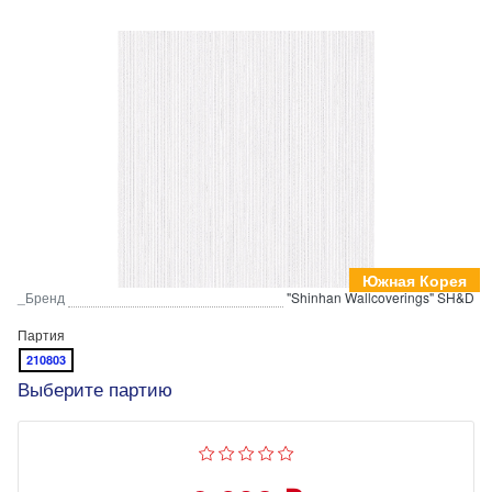
Южная Корея
_Бренд
"Shinhan Wallcoverings" SH&D
Партия
210803
Выберите партию